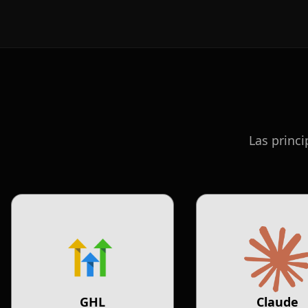
Las princ
GHL
Claude