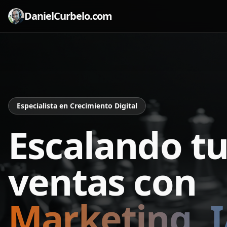
DanielCurbelo.com
Especialista en Crecimiento Digital
Escalando t
ventas con
Marketing, I