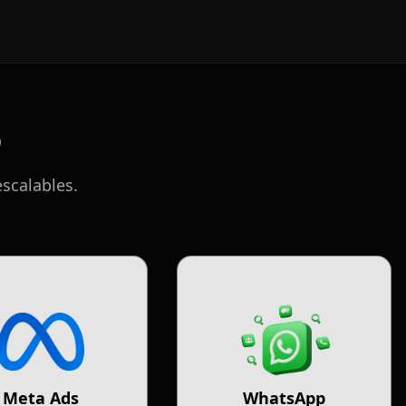
o
scalables.
Meta Ads
WhatsApp